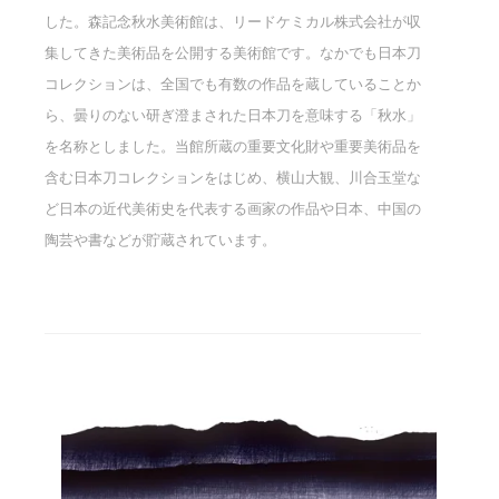
した。森記念秋水美術館は、リードケミカル株式会社が収
集してきた美術品を公開する美術館です。なかでも日本刀
コレクションは、全国でも有数の作品を蔵していることか
ら、曇りのない研ぎ澄まされた日本刀を意味する「秋水」
を名称としました。当館所蔵の重要文化財や重要美術品を
含む日本刀コレクションをはじめ、横山大観、川合玉堂な
ど日本の近代美術史を代表する画家の作品や日本、中国の
陶芸や書などが貯蔵されています。