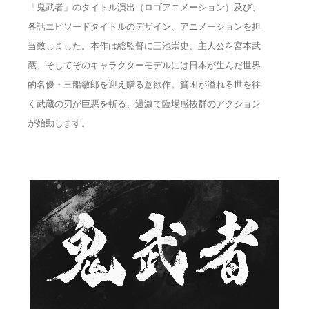
「鬼武者」のタイトル演出（ロゴアニメーション）及び、
各話エピソードタイトルのデザイン、アニメーションを担
当致しました。本作は総監督に三池崇史、主人公を宮本武
蔵、そしてそのキャラクターモデルには日本が生んだ世界
的名優・三船敏郎を迎え贈る意欲作。貧困が溢れる世を往
く武蔵の刃が巨悪を斬る、過激で臨場感抜群のアクション
が始動します。